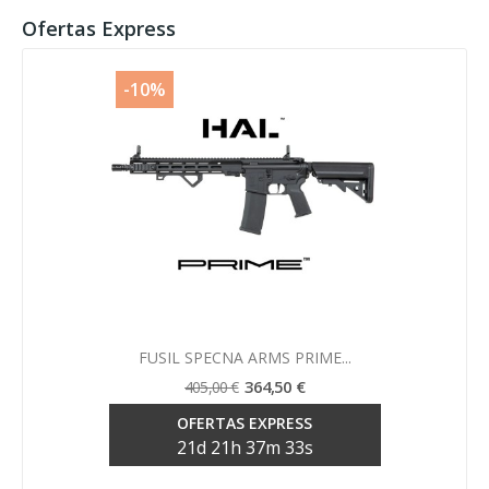
Ofertas Express
-10%
Vista rápida

FUSIL SPECNA ARMS PRIME...
364,50 €
405,00 €
OFERTAS EXPRESS
21
d
21
h
37
m
33
s