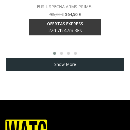
Vista rápida

FUSIL SPECNA ARMS PRIME...
364,50 €
405,00 €
OFERTAS EXPRESS
22
d
7
h
47
m
37
s
Show More