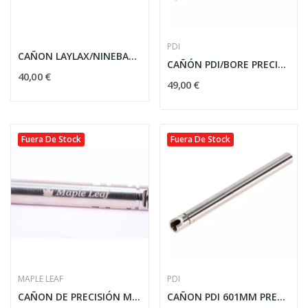
PDI
CAÑON LAYLAX/NINEBALL 6.00MM - 112.5MM PARA TM...
CAÑÓN PDI/BORE PRECISION 6.01MM - 95MM PARA TM...
40,00 €
49,00 €
Fuera De Stock
Fuera De Stock
MAPLE LEAF
PDI
CAÑON DE PRECISIÓN MAPLE LEAF 180MM GBB
CAÑON PDI 601MM PRECISION BORE (113MM / TM HI...