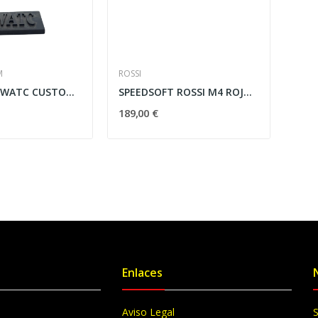
M
ROSSI
HI-CAPA 4.3 WATC CUSTOM - ROJA & NEGRA
SPEEDSOFT ROSSI M4 ROJO / T.R
189,00 €
Enlaces
Aviso Legal
S