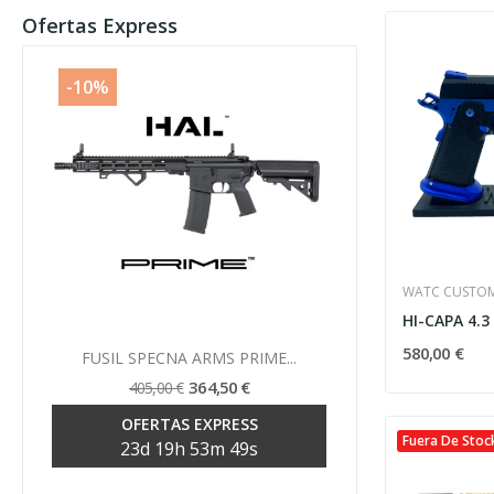
Ofertas Express
-10%
-10%
WATC CUSTO
Vista rápida
580,00 €

FUSIL SPECNA ARMS PRIME...
FUSIL SP
364,50 €
405,00 €
39
OFERTAS EXPRESS
OF
Fuera De Stoc
23
d
19
h
53
m
48
s
23