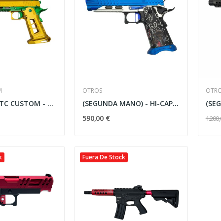
M
OTROS
OTR
HI-CAPA WATC CUSTOM - DORADA & VERDE
(SEGUNDA MANO) - HI-CAPA CUSTOM AZUL
590,00 €
1.200,
k
Fuera De Stock