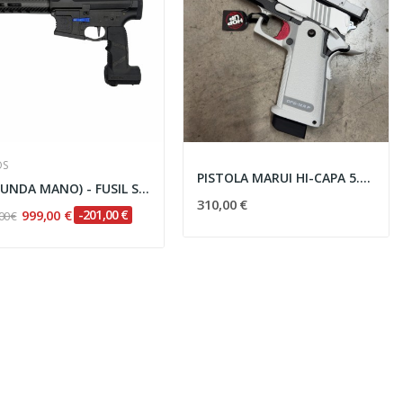
OS
PISTOLA MARUI HI-CAPA 5.1 D.O.R GAS BLANCA +...
(SEGUNDA MANO) - FUSIL SPEEDSOFT NEGRO
310,00 €
999,00 €
-201,00 €
00 €