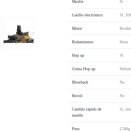
Mosfet
Sí
Gatillo electrónico
SI, 
Motor
Brushl
Rodamientos
8mm
Hop up
SI
Goma Hop up
Heli
Blowback
No
Recoil
No
Cambio rápido de
Sí, si
muelle
Peso
2740g