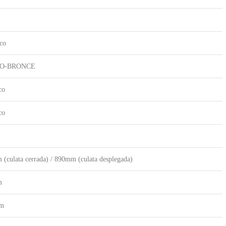
ico
O-BRONCE
co
co
(culata cerrada) / 890mm (culata desplegada)
m
mm