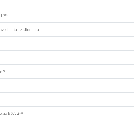
HAL™
ess de alto rendimiento
um™
stema ESA 2™