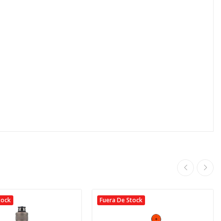
tock
Fuera De Stock