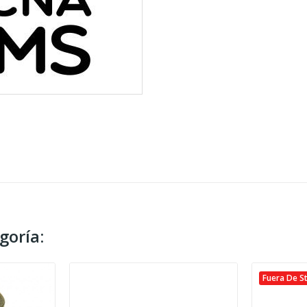
goría:
Fuera De S