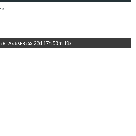
ck
22
d
17
h
53
m
18
s
ERTAS EXPRESS