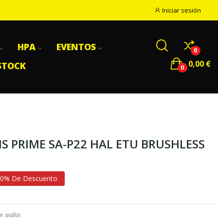
Iniciar sesión
HPA
EVENTOS
0
0,00 €
STOCK
0
S PRIME SA-P22 HAL ETU BRUSHLESS
0% De Descuento
e asalto