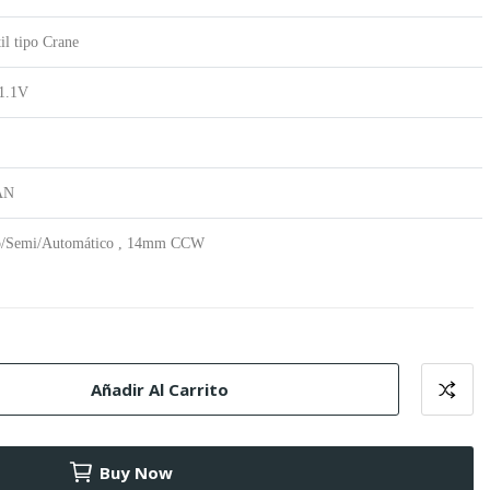
il tipo Crane
1.1V
AN
/Semi/Automático
,
14mm CCW
Añadir Al Carrito
Buy Now