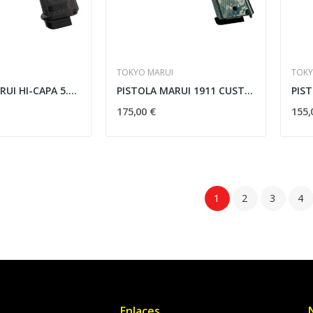
TOKYO MARUI
TOKY
PISTOLA MARUI HI-CAPA 5.1 NEGRA
PISTOLA MARUI 1911 CUSTOM FOLIAGE ACU
175,00 €
155,
1
2
3
4
Enlaces