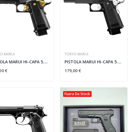
O MARUI
TOKYO MARUI
PISTOLA MARUI HI-CAPA 5.1 GOLD GAS NEGRA-DORADA
PISTOLA MARUI HI-CAPA 5.1 D.O.R GAS NEGRA
00 €
179,00 €
Fuera De Stock