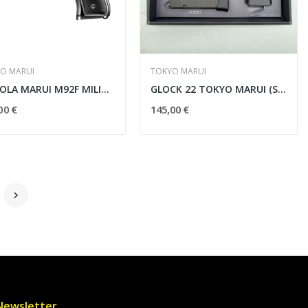
O MARUI
TOKYO MARUI
PISTOLA MARUI M92F MILITARY GAS NEGRA
GLOCK 22 TOKYO MARUI (SEMI NUEVA)
00 €
145,00 €

Newsletter