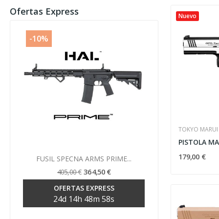
Ofertas Express
Nuevo
-10%
-10%
TOKYO MARUI
Vista rápida
179,00 €

FUSIL SPECNA ARMS PRIME...
FUSIL SP
364,50 €
405,00 €
39
OFERTAS EXPRESS
OF
24
d
14
h
48
m
57
s
24