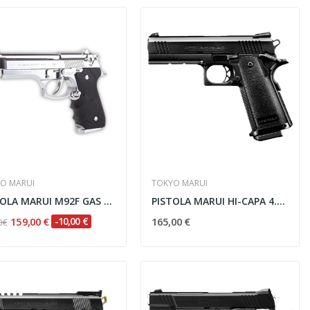
-10%
O MARUI
TOKYO MARUI
PISTOLA MARUI M92F GAS NEGRA-PLATA
PISTOLA MARUI HI-CAPA 4.3 GAS NEGRA
Vista rápida
159,00 €
-10,00 €
165,00 €

 €
.
FUSIL SPECNA ARMS PRIME...
359,10 €
399,00 €
OFERTAS EXPRESS
24
d
14
h
48
m
57
s