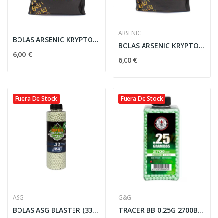
ARSENIC
BOLAS ARSENIC KRYPTON TRAZADORA 0.20G 1000RDS...
BOLAS ARSENIC KRYPTON TRAZADORA 0.25G 1000RDS...
6,00 €
6,00 €
Fuera De Stock
Fuera De Stock
ASG
G&G
BOLAS ASG BLASTER (3300RDS) - 0.32G TRACER...
TRACER BB 0.25G 2700BB VERDE G&G (G-07-265)