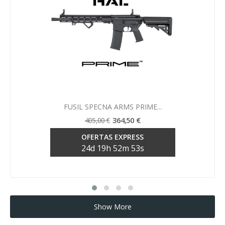
Vista rápida

FUSIL SPECNA ARMS PRIME...
364,50 €
405,00 €
OFERTAS EXPRESS
24
d
19
h
52
m
52
s
Show More