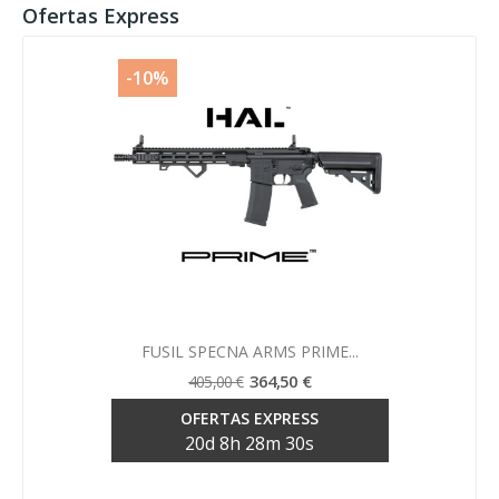
Ofertas Express
-10%
Vista rápida

FUSIL SPECNA ARMS PRIME...
364,50 €
405,00 €
OFERTAS EXPRESS
20
d
8
h
28
m
29
s