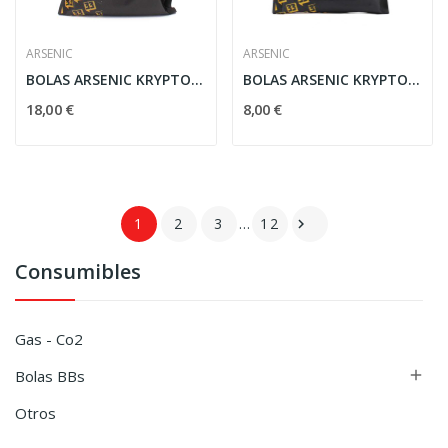
ARSENIC
ARSENIC
BOLAS ARSENIC KRYPTON BIO 0.43G 1000RDS BLANCA
BOLAS ARSENIC KRYPTON BIO TRAZADORA 0.28G...
18,00 €
8,00 €
1
2
3
…
12

Consumibles
Gas - Co2
Bolas BBs

Otros