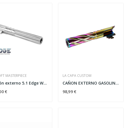
-10%
OFT MASTERPIECE
LA CAPA CUSTOM
Cañón externo 5.1 Edge Warp Acero Plata
CAÑON EXTERNO GASOLINA LA CAPA
Vista rápida
00 €
98,99 €

.
FUSIL SPECNA ARMS PRIME...
359,10 €
399,00 €
OFERTAS EXPRESS
21
d
11
h
11
m
42
s