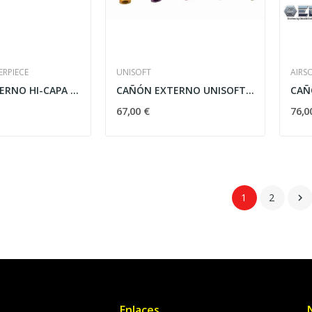
ERPIECE
UNISOFT
AIRS
CAÑON EXTERNO HI-CAPA 5.1 Edge Hexa Aluminio Gris
CAÑÓN EXTERNO UNISOFT HI-CAPA 4.3
67,00 €
76,0
1
2

Enlaces