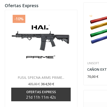
Ofertas Express
-10%
-10%
UNISOFT
Vista rápida
70,00 €

FUSIL SPECNA ARMS PRIME...
FUSIL SP
364,50 €
405,00 €
39
OFERTAS EXPRESS
OF
21
d
11
h
11
m
42
s
21