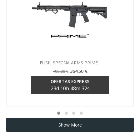
Vista rápida

FUSIL SPECNA ARMS PRIME...
364,50 €
405,00 €
OFERTAS EXPRESS
23
d
10
h
48
m
32
s
Show More