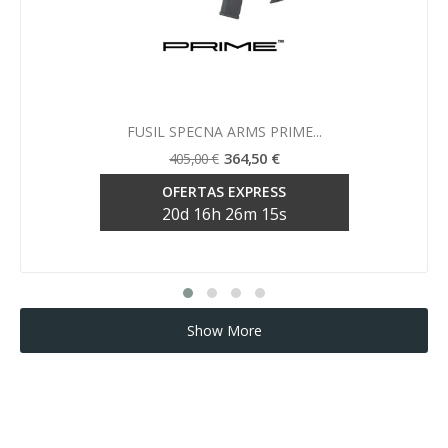
Vista rápida

FUSIL SPECNA ARMS PRIME...
364,50 €
405,00 €
OFERTAS EXPRESS
20
d
16
h
26
m
15
s
Show More