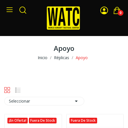
0
Apoyo
Inicio
Réplicas
Apoyo

Seleccionar
¡En Oferta!
Fuera De Stock
Fuera De Stock