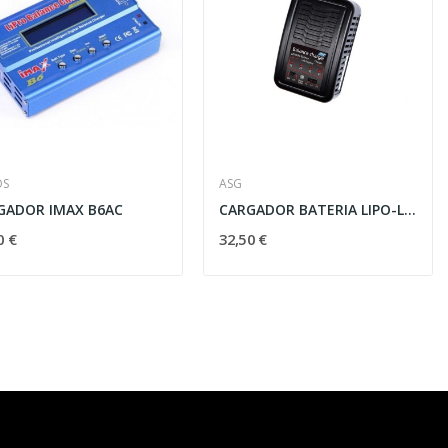
OS
ASG
GADOR IMAX B6AC
CARGADOR BATERIA LIPO-LIFE ASG
0 €
32,50 €