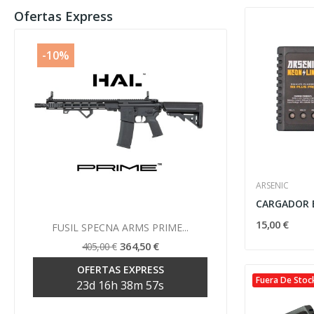
Ofertas Express
-10%
-10%
ARSENIC
Vista rápida
15,00 €

FUSIL SPECNA ARMS PRIME...
FUSIL SP
364,50 €
405,00 €
39
OFERTAS EXPRESS
OF
Fuera De Stoc
23
d
16
h
38
m
56
s
23