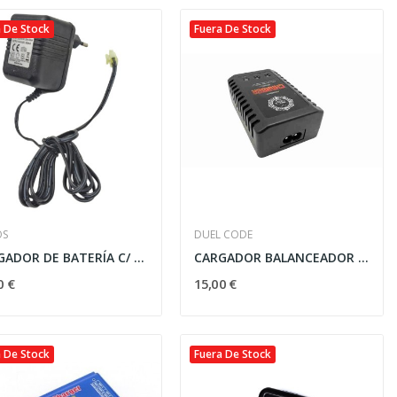
 De Stock
Fuera De Stock
-10%
OS
DUEL CODE
CARGADOR DE BATERÍA C/ CONECTOR TAMIYA - NEGRO
CARGADOR BALANCEADOR LIPO 2-3 CELDAS 7.4V/11.1V...
Vista rápida
0 €
15,00 €

.
FUSIL SPECNA ARMS PRIME...
359,10 €
399,00 €
OFERTAS EXPRESS
 De Stock
Fuera De Stock
23
d
16
h
38
m
56
s