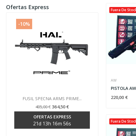
Ofertas Express
Fuera De Stoc
-10%
-10%
AW
Vista rápida
220,00 €

FUSIL SPECNA ARMS PRIME...
FUSIL SP
364,50 €
405,00 €
39
OFERTAS EXPRESS
OF
Fuera De Stoc
21
d
13
h
16
m
55
s
21