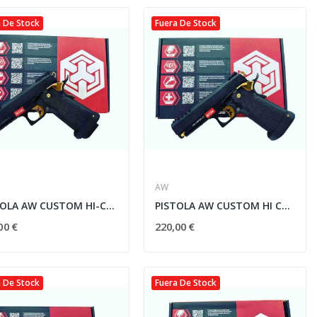
 De Stock
Fuera De Stock
-10%
AW
PISTOLA AW CUSTOM HI-CAPA 51 HX2701 FULL METAL
PISTOLA AW CUSTOM HI CAPA 43 HX2711 FULL METAL
Vista rápida
00 €
220,00 €

.
FUSIL SPECNA ARMS PRIME...
359,10 €
399,00 €
OFERTAS EXPRESS
 De Stock
Fuera De Stock
21
d
13
h
16
m
55
s