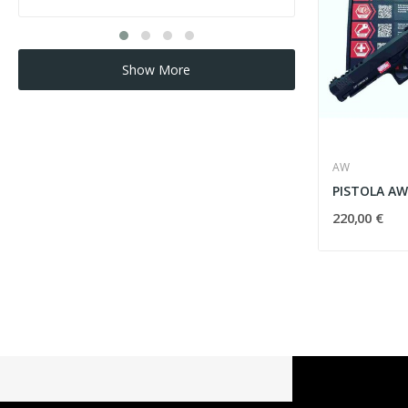
Show More
AW
220,00 €