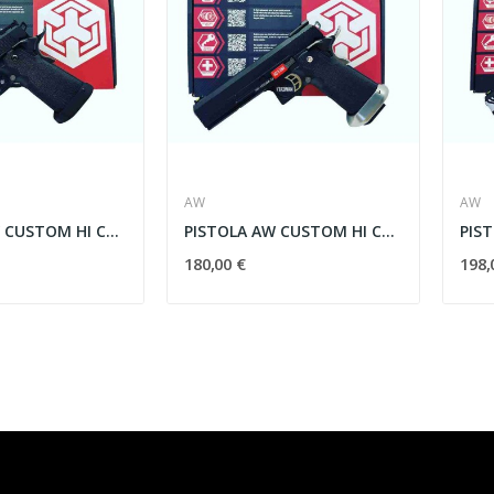
AW
AW
PISTOLA AW CUSTOM HI CAPA 51 HX2702 FULL METAL
PISTOLA AW CUSTOM HI CAPA HX1102 FULL METAL
180,00 €
198,