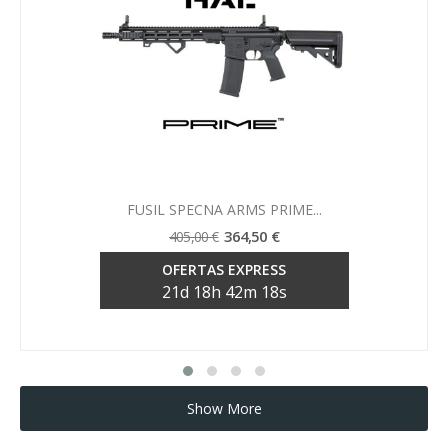
Vista rápida

FUSIL SPECNA ARMS PRIME...
364,50 €
405,00 €
OFERTAS EXPRESS
21
d
18
h
42
m
17
s
Show More