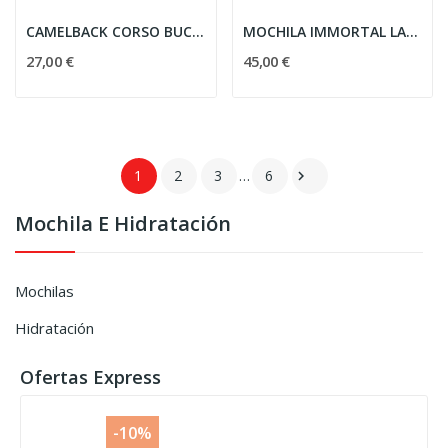
CAMELBACK CORSO BUCCANNER 2.5L MOLLE NEGRA
MOCHILA IMMORTAL LASER GR. 36L NEGRA
27,00 €
45,00 €
1
2
3
…
6

Mochila E Hidratación
Mochilas
Hidratación
Ofertas Express
-10%