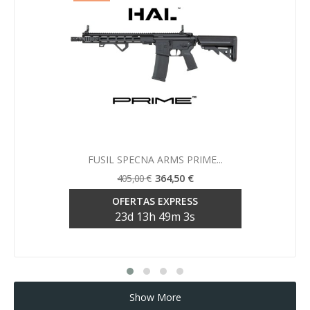
Vista rápida

FUSIL SPECNA ARMS PRIME...
364,50 €
405,00 €
OFERTAS EXPRESS
23
d
13
h
49
m
2
s
Show More