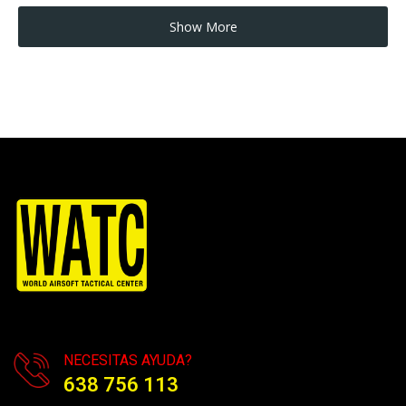
Show More
NECESITAS AYUDA?
638 756 113