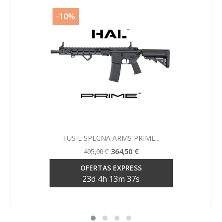
-10%
Vista rápida

FUSIL SPECNA ARMS PRIME...
364,50 €
405,00 €
OFERTAS EXPRESS
23
d
4
h
13
m
36
s