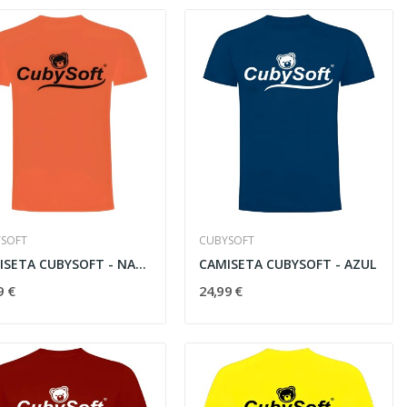
-10%
SOFT
CUBYSOFT
CAMISETA CUBYSOFT - NARANJA
CAMISETA CUBYSOFT - AZUL
Vista rápida
9 €
24,99 €

.
FUSIL SPECNA ARMS PRIME...
359,10 €
399,00 €
OFERTAS EXPRESS
24
d
18
h
36
m
54
s