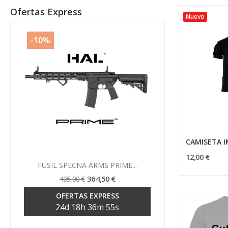
Ofertas Express
Nuevo
-10%
-10%
12,00 €
Vista rápida

FUSIL SPECNA ARMS PRIME...
FUSIL SP
364,50 €
405,00 €
39
OFERTAS EXPRESS
OF
24
d
18
h
36
m
54
s
24