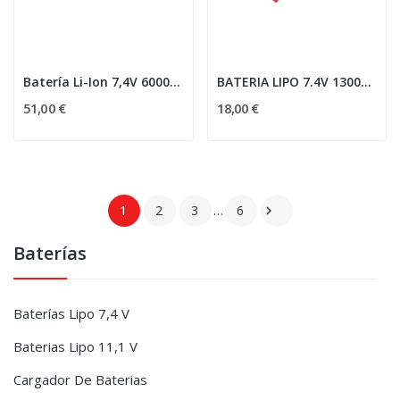
Batería Li-Ion 7,4V 6000mAh 30C - Mini CQB con...
BATERIA LIPO 7.4V 1300MAH 15C T-DEAN DUEL CODE
51,00 €
18,00 €
1
2
3
…
6

Baterías
Baterías Lipo 7,4 V
Baterias Lipo 11,1 V
Cargador De Baterias