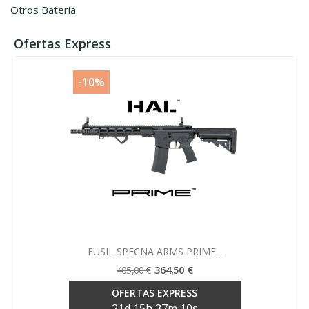
Otros Batería
Ofertas Express
-10%
Vista rápida

FUSIL SPECNA ARMS PRIME...
364,50 €
405,00 €
OFERTAS EXPRESS
21
d
15
h
37
m
10
s