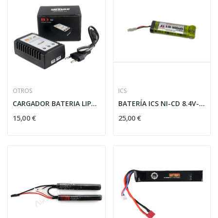
OTROS
ICS
CARGADOR BATERIA LIPO B3 PRO 7.4V/11.1V NEGRO
BATERÍA ICS NI-CD 8.4V-1800MAH 1STICK TAMIYA
15,00 €
25,00 €