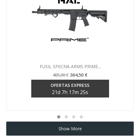
Vista rápida

FUSIL SPECNA ARMS PRIME...
364,50 €
405,00 €
OFERTAS EXPRESS
21
d
7
h
17
m
24
s
Show More