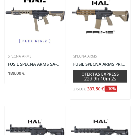
SPECNA ARMS
SPECNA ARMS
FUSIL SPECNA ARMS SA-FX02 FLEX GEN.2 HAL ETU...
FUSIL SPECNA ARMS PRIME SA-PH20 HAL ETU...
189,00 €
OFERTAS EXPRESS
22
d
9
h
10
m
2
s
337,50 €
-10%
375,00 €