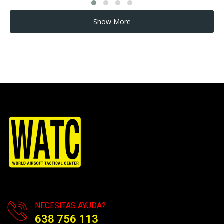
Show More
NECESITAS AYUDA?
638 756 113