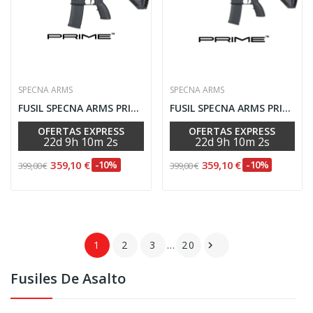
SPECNA ARMS
SPECNA ARMS
FUSIL SPECNA ARMS PRIME SA-PH23 HAL ETU NEGRO
FUSIL SPECNA ARMS PRIME SA-PH22 HAL ETU NEGRO
OFERTAS EXPRESS
OFERTAS EXPRESS
22
d
9
h
10
m
2
s
22
d
9
h
10
m
2
s
359,10 €
-10%
359,10 €
-10%
399,00 €
399,00 €
1
2
3
…
20

Fusiles De Asalto