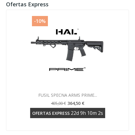
Ofertas Express
-10%
Vista rápida

FUSIL SPECNA ARMS PRIME...
364,50 €
405,00 €
22
d
9
h
10
m
2
s
OFERTAS EXPRESS