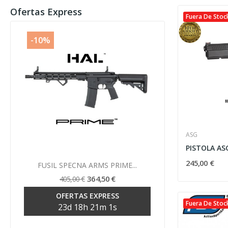
Ofertas Express
Fuera De Stoc
-10%
-10%
ASG
Vista rápida
245,00 €

FUSIL SPECNA ARMS PRIME...
FUSIL SP
364,50 €
405,00 €
39
OFERTAS EXPRESS
OF
Fuera De Stoc
23
d
18
h
21
m
1
s
23