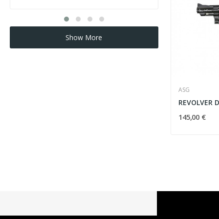
Show More
ASG
145,00 €