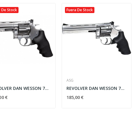
 De Stock
Fuera De Stock
-10%
ASG
REVOLVER DAN WESSON 715 4" CO2 PLATA ASG
REVOLVER DAN WESSON 715 6" CO2 PLATA ASG
Vista rápida
00 €
185,00 €

.
FUSIL SPECNA ARMS PRIME...
359,10 €
399,00 €
OFERTAS EXPRESS
23
d
18
h
21
m
1
s