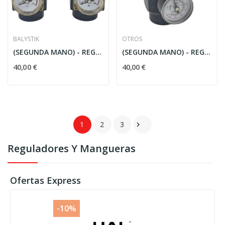
BALYSTIK
OTROS
(SEGUNDA MANO) - REGULADORES BALYSTIK 0-200 PSI...
(SEGUNDA MANO) - REGULADOR OXYGEN 0-150 PSI -...
40,00 €
40,00 €
1
2
3

Reguladores Y Mangueras
Ofertas Express
-10%