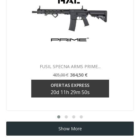
Vista rápida

FUSIL SPECNA ARMS PRIME...
364,50 €
405,00 €
OFERTAS EXPRESS
20
d
11
h
29
m
50
s
Show More