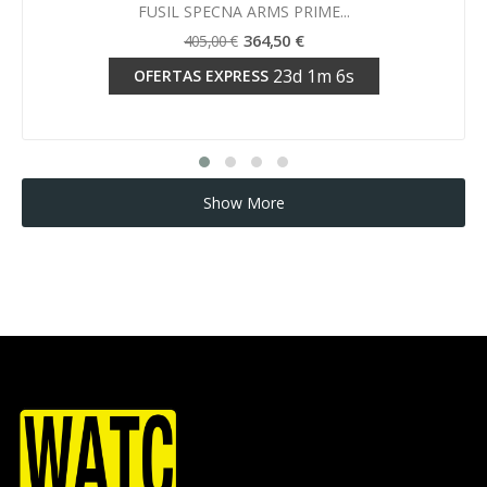
Vista rápida

FUSIL SPECNA ARMS PRIME...
364,50 €
405,00 €
23
d
1
m
5
s
OFERTAS EXPRESS
Show More