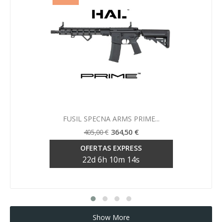
Vista rápida

FUSIL SPECNA ARMS PRIME...
364,50 €
405,00 €
OFERTAS EXPRESS
22
d
6
h
10
m
13
s
Show More