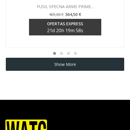
Vista rápida

FUSIL SPECNA ARMS PRIME...
364,50 €
405,00 €
OFERTAS EXPRESS
21
d
20
h
19
m
57
s
Show More