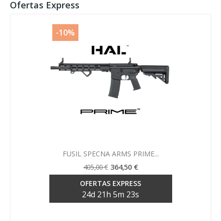
Ofertas Express
-10%
Vista rápida

FUSIL SPECNA ARMS PRIME...
364,50 €
405,00 €
OFERTAS EXPRESS
24
d
21
h
5
m
23
s