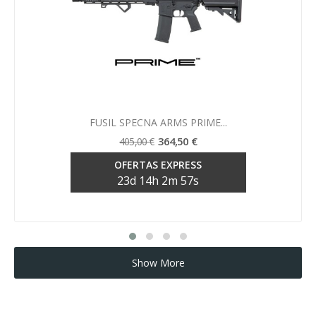
Vista rápida

FUSIL SPECNA ARMS PRIME...
364,50 €
405,00 €
OFERTAS EXPRESS
23
d
14
h
2
m
56
s
Show More